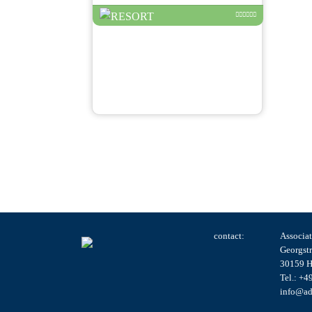
contact:
Associat
Georgst
30159 H
Tel.: +4
info@ad