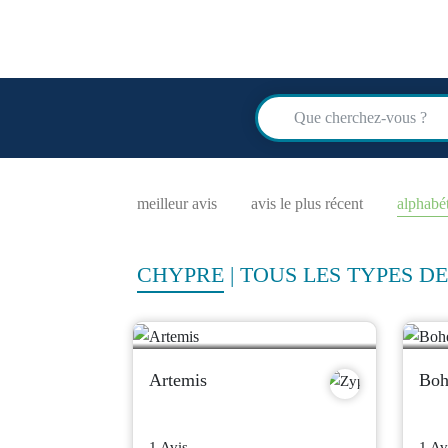
scuba
advi
meilleur avis
avis le plus récent
alphabé
CHYPRE
|
TOUS LES TYPES D
Artemis
Boh
1 Avis
1 Av