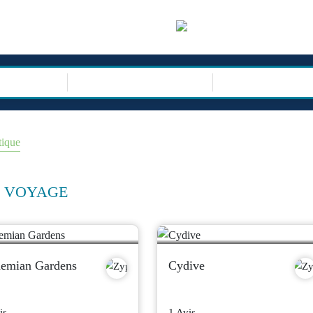
sor
TYPE DE VOYAG
tique
E VOYAGE
emian Gardens
Cydive
is
1 Avis