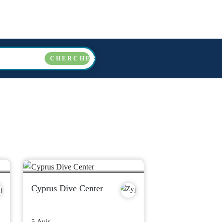
E
PAYS
OPÉRATEURS
A PROPOS
FAQ
CHERCHER
Cyprus Dive Center
5 Avis