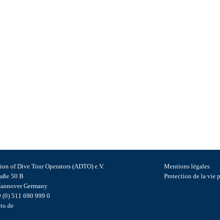
ion of Dive Tour Operators (ADTO) e.V.
Mentions légales
raße 50 B
Protection de la vie 
annover Germany
9 (0) 511 690 999 0
to.de