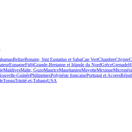
s
ahamas
Belize
Bonaire, Sint Eustatius et Saba
Cap Vert
Chambre
Chypre
C
ateur
Espagne
Fidji
Grande-Bretagne et Irlande du Nord
Grèce
Grenade
H
ie
Maldives
Malte, Gozo
Maurice
Mauritanien
Mayotte
Mexique
Micronési
Nouvelle-Guinée
Philippines
Polynésie française
Portugal et Açores
Répub
de
Tonga
Trinité-et-Tobago
USA