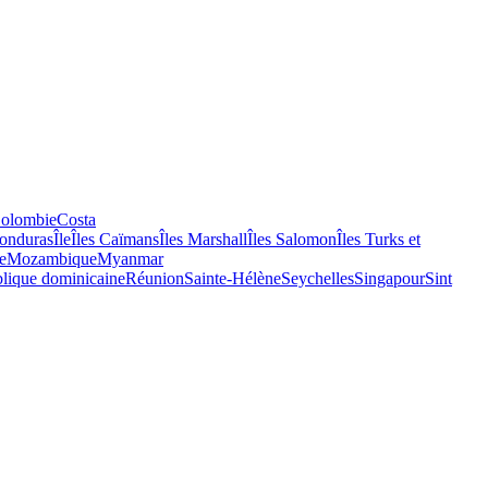
olombie
Costa
onduras
Île
Îles Caïmans
Îles Marshall
Îles Salomon
Îles Turks et
e
Mozambique
Myanmar
lique dominicaine
Réunion
Sainte-Hélène
Seychelles
Singapour
Sint