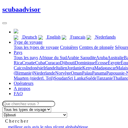
scuba
advisor
Deutsch
English
Francais
Nederlands
Type de voyage
Tous les types de voyage
Croisières
Centres de plongée
Séjour
Pays
Tous les pays
Afrique du Sud
Arabie Saoudite
Aruba
Australie
B
Rica
Croatie
Cuba
Curaçao
Djibouti
Dominique
Écosse
Égypte
Équ
Caicos
Indonésie
Irlande
Italien
Jordanie
Kenya
Madagascar
Malais
(Birmanie)
Niederlande
Norvège
Oman
Palau
Panama
Papouasie-
Maarten (niederl. Teil)
Soudan
Sri Lanka
Suède
Tanzanie
Thaïlan
Opérateurs
A propos
FAQ
Chercher
meilleur avis
avis le plus récent
alphabétique