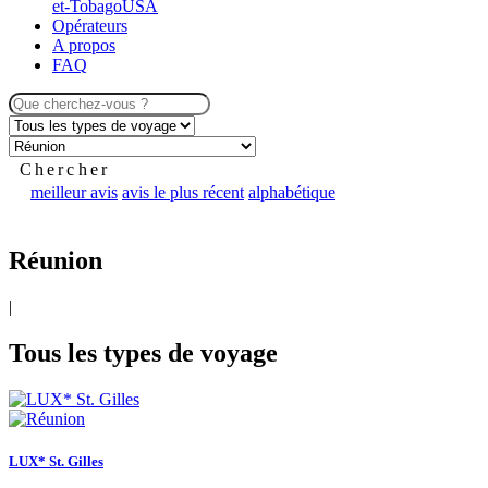
et-Tobago
USA
Opérateurs
A propos
FAQ
Chercher
meilleur avis
avis le plus récent
alphabétique
Réunion
|
Tous les types de voyage
LUX* St. Gilles