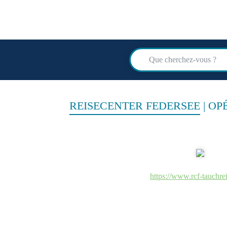
scuba
advi
REISECENTER FEDERSEE
|
OP
https://www.rcf-tauchre