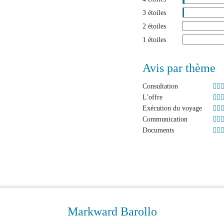
3 étoiles
2 étoiles
1 étoiles
Avis par thème
Consultation
L'offre
Exécution du voyage
Communication
Documents
Markward Barollo