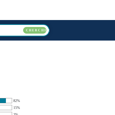
E
PAYS
OPÉRATEURS
A PROPOS
FAQ
CHERCHER
82%
15%
2%