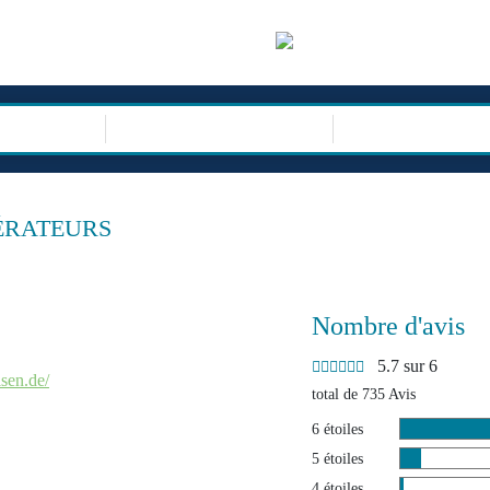
sor
TYPE DE VOYAG
ÉRATEURS
Nombre d'avis
5.7 sur 6
isen.de/
total de 735 Avis
6 étoiles
5 étoiles
4 étoiles